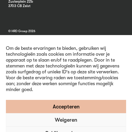
Zusterplein 22b
3703 CB Zeist
© HRD Groep 2026
Om de beste ervaringen te bieden, gebruiken wij
technologieën zoals cookies om informatie over je
apparaat op te slaan en/of te raadplegen. Door in te
stemmen met deze technologieën kunnen wij gegevens
Algemene informatie
zoals surfgedrag of unieke ID's op deze site verwerken.
Contact
Voor de beste ervaring raden we toestemming/cookies
Vacatures
aan; zonder deze werken sommige functies mogelijk
Voorwaarden
minder goed.
Privacy en Cookies
Volg ons
Accepteren
Weigeren
Inschrijven nieuwsbrief