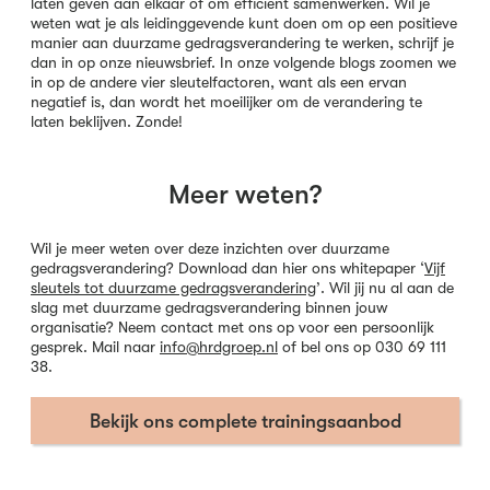
laten geven aan elkaar of om efficiënt samenwerken. Wil je
weten wat je als leidinggevende kunt doen om op een positieve
manier aan duurzame gedragsverandering te werken, schrijf je
dan in op onze nieuwsbrief. In onze volgende blogs zoomen we
in op de andere vier sleutelfactoren, want als een ervan
negatief is, dan wordt het moeilijker om de verandering te
laten beklijven. Zonde!
Meer weten?
Wil je meer weten over deze inzichten over duurzame
gedragsverandering?
Download dan hier ons whitepaper ‘
Vijf
sleutels tot duurzame gedragsverandering
’
. Wil jij nu al aan de
slag met duurzame gedragsverandering binnen jouw
organisatie? Neem contact met ons op voor een persoonlijk
gesprek. Mail naar
info@hrdgroep.nl
of bel ons op 030 69 111
38.
Bekijk ons complete trainingsaanbod