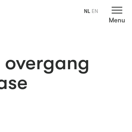
NL
EN
Menu
e overgang
ase