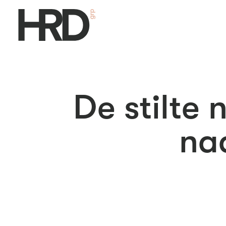
De stilte
na