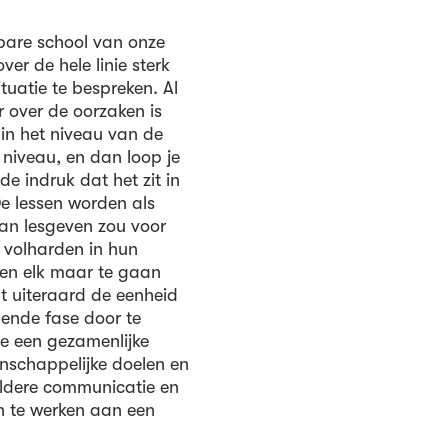
bare school van onze
ver de hele linie sterk
tuatie te bespreken. Al
r over de oorzaken is
 in het niveau van de
 niveau, en dan loop je
e indruk dat het zit in
e lessen worden als
van lesgeven zou voor
 volharden in hun
den elk maar te gaan
nt uiteraard de eenheid
gende fase door te
ie een gezamenlijke
enschappelijke doelen en
eldere communicatie en
n te werken aan een