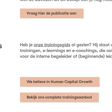
Vraag hier de publicatie aan
s
Heb je
onze trainingsgids
al gezien? Hij staat
trainingen, e-learnings en e-coachings, die oo
voor de interne begeleider of (beginnende) le
We believe in Human Capital Growth
Bekijk ons complete trainingsaanbod