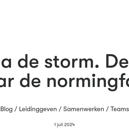
 na de storm. D
ar de normingf
Blog /
Leidinggeven
/
Samenwerken
/
Teams
1 juli 2024