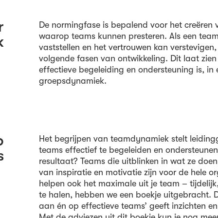
r
De normingfase is bepalend voor het creëren v
waarop teams kunnen presteren. Als een tea
k
vaststellen en het vertrouwen kan verstevigen, 
volgende fasen van ontwikkeling. Dit laat zien
effectieve begeleiding en ondersteuning is, in 
groepsdynamiek.
p
Het begrijpen van teamdynamiek stelt leidin
teams effectief te begeleiden en ondersteunen
s
resultaat? Teams die uitblinken in wat ze doe
van inspiratie en motivatie zijn voor de hele o
helpen ook het maximale uit je team – tijdelijk,
te halen, hebben we een boekje uitgebracht. 
aan én op effectieve teams’ geeft inzichten e
Met de adviezen uit dit boekje kun je nog meer