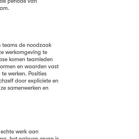
ale periode van
eam.
en teams de noodzaak
ze werkomgeving te
 fase komen teamleden
 normen en waarden vast
 te werken. Posities
zelf door expliciete en
e ze samenwerken en
 echte werk aan
ng, het naleven ervan is