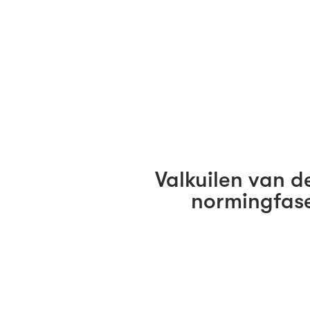
Valkuilen van d
normingfas