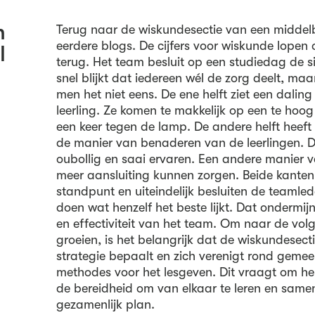
n
Terug naar de wiskundesectie van een middel
eerdere blogs. De cijfers voor wiskunde lopen o
l
terug. Het team besluit op een studiedag de si
snel blijkt dat iedereen wél de zorg deelt, maa
men het niet eens. De ene helft ziet een daling
leerling. Ze komen te makkelijk op een te hoog
een keer tegen de lamp. De andere helft heeft d
de manier van benaderen van de leerlingen. D
oubollig en saai ervaren. Een andere manier 
meer aansluiting kunnen zorgen. Beide kanten
standpunt en uiteindelijk besluiten de teamle
doen wat henzelf het beste lijkt. Dat ondermij
en effectiviteit van het team. Om naar de vol
groeien, is het belangrijk dat de wiskundesect
strategie bepaalt en zich verenigt rond geme
methodes voor het lesgeven. Dit vraagt om h
de bereidheid om van elkaar te leren en same
gezamenlijk plan.