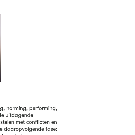
ng, norming, performing,
e uitdagende
telen met conflicten en
 de daaropvolgende fase: