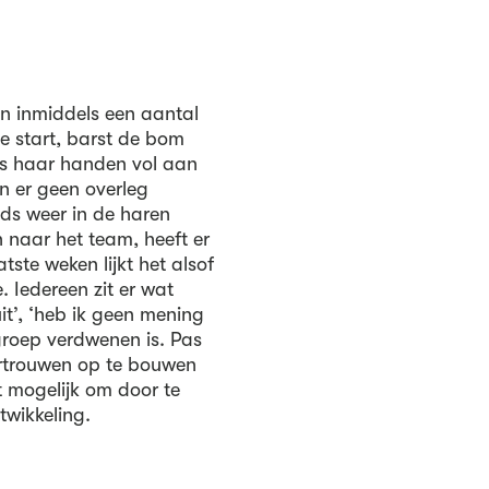
jn inmiddels een aantal
ige start, barst de bom
ens haar handen vol aan
n er geen overleg
eds weer in de haren
en naar het team, heeft er
tste weken lijkt het alsof
. Iedereen zit er wat
uit’, ‘heb ik geen mening
e groep verdwenen is. Pas
ertrouwen op te bouwen
 mogelijk om door te
twikkeling.