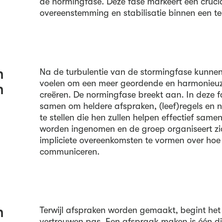
de normingfase. Deze fase markeert een cruci
overeenstemming en stabilisatie binnen een t
n
Na de turbulentie van de stormingfase kunn
voelen om een meer geordende en harmonieu
n
creëren. De normingfase breekt aan. In deze
samen om heldere afspraken, (leef)regels en
te stellen die hen zullen helpen effectief samen
worden ingenomen en de groep organiseert zich
impliciete overeenkomsten te vormen over ho
communiceren.
n
Terwijl afspraken worden gemaakt, begint het
vertrouwen pas. Een afspraak maken is één di