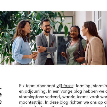
.
Elk team doorloopt
vijf fases
: forming, stormi
en adjourning. In een
vorige blog
hebben we d
e
stormingfase verkend, waarin teams vaak wors
e
machtsstrijd. In deze blog richten we ons op