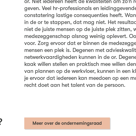
or. Niet iedereen heeft de kwaliteiten om zo’n r
geven. Veel hr-professionals en leidinggevend
constatering lastige consequenties heeft. W
in de or te stappen, dat mag niet. Het resultaa
niet de juiste mensen op de juiste plek zitten,
medezeggenschap alsnog weinig oplevert. Ook
voor. Zorg ervoor dat er binnen de medezegg
mensen een plek is. Degenen met advieskwalitei
netwerkvaardigheden kunnen in de or. Degene
kaak willen stellen en praktisch mee willen de
van plannen op de werkvloer, kunnen in een 
je ervoor dat iedereen kan meedoen op een mani
recht doet aan het talent van de persoon.
?
Meer over de ondernemingsraad