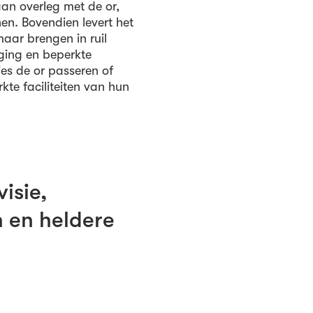
aan overleg met de or,
nen. Bovendien levert het
maar brengen in ruil
aging en beperkte
es de or passeren of
kte faciliteiten van hun
isie,
n en heldere