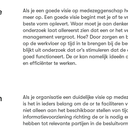
e
Als je een goede visie op medezeggenschap heb
meer op. Een goede visie begint met je af te v
beste vorm oplevert. Waar moet je aan denke
onderzoek laat allereerst zien dat een or het v
management vergroot. Hoe? Door zorgen en b
op de werkvloer op tijd in te brengen bij de b
blijkt uit onderzoek dat or’s stimuleren dat d
goed functioneert. De or kan namelijk ideeë
en efficiënter te werken.
n
Als je organisatie een duidelijke visie op me
is het in ieders belang om de or te faciliteren
niet alleen aan het beschikbaar stellen van ti
informatievoorziening richting de or is nodig
hebben tot relevante partijen in de besluitvo