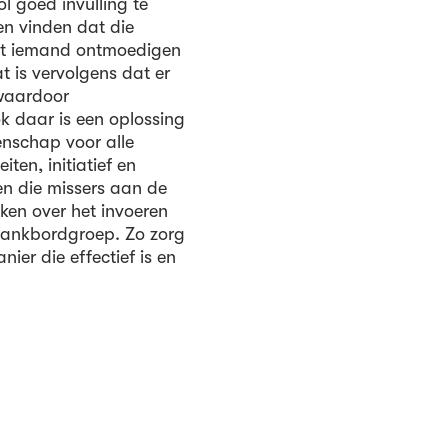
ol goed invulling te
en vinden dat die
ant iemand ontmoedigen
t is vervolgens dat er
 waardoor
 daar is een oplossing
enschap voor alle
ten, initiatief en
n die missers aan de
nken over het invoeren
klankbordgroep. Zo zorg
er die effectief is en