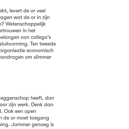
t, levert de or veel
ragen wat de or in zijn
n? Wetenschappelijk
ertrouwen in het
elangen van collega’s
esluitvorming. Ten tweede
e organisatie economisch
n aandragen om slimmer
dezeggenschap heeft, dan
 voor zijn werk. Denk dan
jd. Ook een open
 en de or moet toegang
rming. Jammer genoeg is