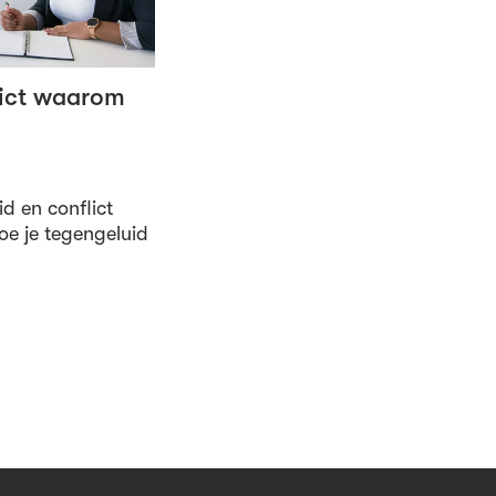
lict waarom
id en conflict
Hoe je tegengeluid