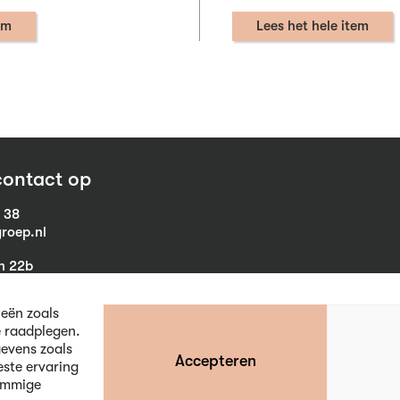
em
Lees het hele item
ontact op
1 38
roep.nl
in 22b
eist
ieën zoals
e raadplegen.
evens zoals
Accepteren
este ervaring
ommige