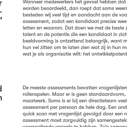
r
Wanneer medewerkers het gevoel hebben dat 
worden beoordeeld, dan roept dat soms wee
-
besteden wij veel tijd en aandacht aan de vo
'
assessment, zodat een kandidaat precies we
letten en waarom. Dat doen we met de beste 
talent en de potentie die een kandidaat in zich
beeldvorming is ontzettend belangrijk, want
hun vel zitten om te laten zien wat zij in hun 
wat je als organisatie wilt: het ontwikkelpoten
d
De meeste assessments bevatten vragenlijsten, 
rollenspelen. Maar er is geen standaardvorm, 
m
maatwerk. Soms is er bij een directieteam veel
assessment per persoon de hele dag. Een ande
quick scan met vragenlijst gevolgd door een ro
assessment moet zorgvuldig zijn samengeste
voorspellende waarde te hebben. Zo’n same