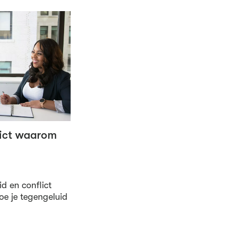
lict waarom
id en conflict
Hoe je tegengeluid