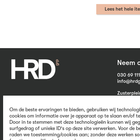
Lees het hele it
Neem c
030 69 11
info@hrdg
Zusterple
3703 CB Z
Om de beste ervaringen te bieden, gebruiken wij technolog
cookies om informatie over je apparaat op te slaan en/of t
Door in te stemmen met deze technologieën kunnen wij geg
We believe in
surfgedrag of unieke ID's op deze site verwerken. Voor de b
raden we toestemming/cookies aan; zonder deze werken s
human capital