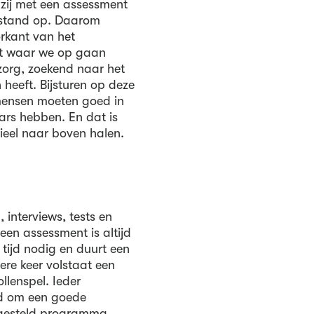
zij met een assessment
rstand op. Daarom
orkant van het
et waar we op gaan
zorg, zoekend naar het
 heeft. Bijsturen op deze
 mensen moeten goed in
mars hebben. En dat is
tieel naar boven halen.
interviews, tests en
een assessment is altijd
 tijd nodig en duurt een
re keer volstaat een
llenspel. Ieder
ld om een goede
ngesteld programma