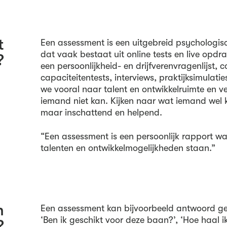
t
Een assessment is een uitgebreid psychologis
dat vaak bestaat uit online tests en live opd
?
een persoonlijkheid- en drijfverenvragenlijst, c
capaciteitentests, interviews, praktijksimulati
we vooral naar talent en ontwikkelruimte en v
iemand niet kan. Kijken naar wat iemand wel k
maar inschattend en helpend.
“Een assessment is een persoonlijk rapport waa
talenten en ontwikkelmogelijkheden staan.”
n
Een assessment kan bijvoorbeeld antwoord g
‘Ben ik geschikt voor deze baan?’, ‘Hoe haal ik 
?