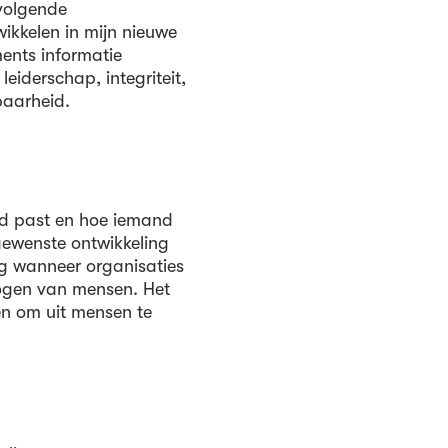
 volgende
wikkelen in mijn nieuwe
ents informatie
leiderschap, integriteit,
baarheid.
nd past en hoe iemand
e gewenste ontwikkeling
g wanneer organisaties
ogen van mensen. Het
en om uit mensen te