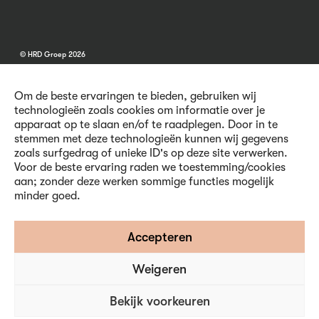
© HRD Groep 2026
Om de beste ervaringen te bieden, gebruiken wij
technologieën zoals cookies om informatie over je
apparaat op te slaan en/of te raadplegen. Door in te
stemmen met deze technologieën kunnen wij gegevens
Algemene informatie
zoals surfgedrag of unieke ID's op deze site verwerken.
Contact
Voor de beste ervaring raden we toestemming/cookies
Vacatures
aan; zonder deze werken sommige functies mogelijk
Voorwaarden
minder goed.
Privacy en Cookies
Volg ons
Accepteren
Weigeren
Inschrijven nieuwsbrief
Bekijk voorkeuren