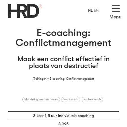
NL
EN
Menu
E-coaching:
Conflictmanagement
Maak een conflict effectief in
plaats van destructief
Trainingen
»
E-coaching: Conflictmanagement
Mondeling communiceren
E-coaching
Professionals
3 keer 1,5 uur individuele coaching
€ 995