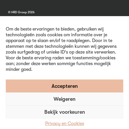
© HRD Groep 2026
Om de beste ervaringen te bieden, gebruiken wij
technologieën zoals cookies om informatie over je
apparaat op te slaan en/of te raadplegen. Door in te
stemmen met deze technologieën kunnen wij gegevens
Algemene informatie
zoals surfgedrag of unieke ID's op deze site verwerken.
Contact
Voor de beste ervaring raden we toestemming/cookies
Vacatures
aan; zonder deze werken sommige functies mogelijk
Voorwaarden
minder goed.
Privacy en Cookies
Volg ons
Accepteren
Weigeren
Inschrijven nieuwsbrief
Bekijk voorkeuren
Privacy en Cookies