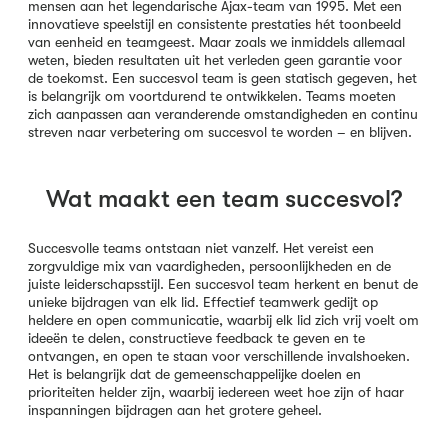
mensen aan het legendarische Ajax-team van 1995. Met een
innovatieve speelstijl en consistente prestaties hét toonbeeld
van eenheid en teamgeest. Maar zoals we inmiddels allemaal
weten, bieden resultaten uit het verleden geen garantie voor
de toekomst. Een succesvol team is geen statisch gegeven, het
is belangrijk om voortdurend te ontwikkelen. Teams moeten
zich aanpassen aan veranderende omstandigheden en continu
streven naar verbetering om succesvol te worden – en blijven.
Wat maakt een team succesvol?
Succesvolle teams ontstaan niet vanzelf. Het vereist een
zorgvuldige mix van vaardigheden, persoonlijkheden en de
juiste leiderschapsstijl. Een succesvol team herkent en benut de
unieke bijdragen van elk lid. Effectief teamwerk gedijt op
heldere en open communicatie, waarbij elk lid zich vrij voelt om
ideeën te delen, constructieve feedback te geven en te
ontvangen, en open te staan voor verschillende invalshoeken.
Het is belangrijk dat de gemeenschappelijke doelen en
prioriteiten helder zijn, waarbij iedereen weet hoe zijn of haar
inspanningen bijdragen aan het grotere geheel.