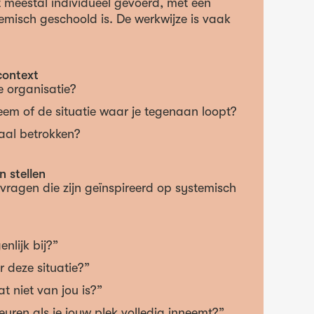
t meestal individueel gevoerd, met een
temisch geschoold is. De werkwijze is vaak
context
de organisatie?
eem of de situatie waar je tegenaan loopt?
maal betrokken?
 stellen
 vragen die zijn geïnspireerd op systemisch
enlijk bij?”
 deze situatie?”
t niet van jou is?”
uren als je jouw plek volledig inneemt?”