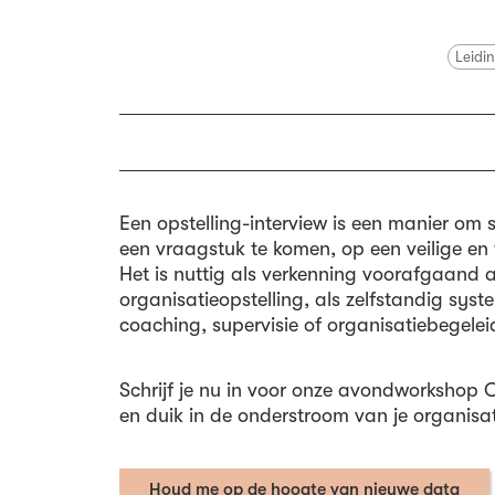
Leidi
Een opstelling-interview is een manier om s
een vraagstuk te komen, op een veilige en 
Het is nuttig als verkenning voorafgaand 
organisatieopstelling, als zelfstandig syst
coaching, supervisie of organisatiebegelei
Schrijf je nu in voor onze avondworkshop O
en duik in de onderstroom van je organisat
Houd me op de hoogte van nieuwe data