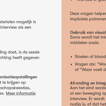
Deze vragen helpe
impliciete patrone
terialen mogelijk is
 interview als een
Gebruik van visuali
Soms wordt het in
middelen zoals:
ing doet, is de sessie
Stoelen of blaad
richting heeft gegeven
Vragen als: “Waa
of “Waar voelt d
anisatieopstellingen
 te krijgen op
Afronding en integ
rschapskwesties,
Aan het eind word
es.
Meer informatie
al een beweging op
interview. Er wordt
nodig is, of dat he