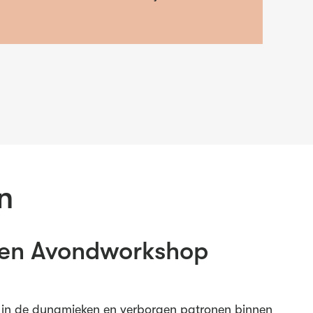
n
gen Avondworkshop
cht in de dynamieken en verborgen patronen binnen