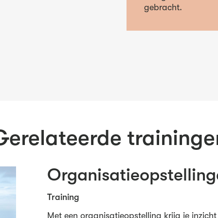
gebracht.
Gerelateerde traininge
Organisatieopstellin
Training
Met een organisatieopstelling krijg je inzi