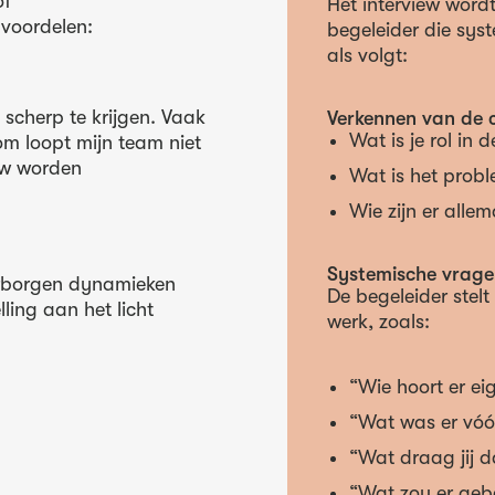
of
Het interview word
 voordelen:
begeleider die sys
als volgt:
 scherp te krijgen. Vaak
Verkennen van de 
Wat is je rol in 
rom loopt mijn team niet
ew worden
Wat is het probl
Wie zijn er alle
Systemische vragen
erborgen dynamieken
De begeleider stelt
ling aan het licht
werk, zoals:
“Wie hoort er eig
“Wat was er vóór
“Wat draag jij da
“Wat zou er gebe