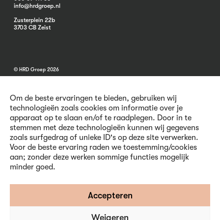
info@hrdgroep.nl
Zusterplein 22b
3703 CB Zeist
© HRD Groep 2026
Om de beste ervaringen te bieden, gebruiken wij
technologieën zoals cookies om informatie over je
apparaat op te slaan en/of te raadplegen. Door in te
stemmen met deze technologieën kunnen wij gegevens
Algemene informatie
zoals surfgedrag of unieke ID's op deze site verwerken.
Contact
Voor de beste ervaring raden we toestemming/cookies
Vacatures
aan; zonder deze werken sommige functies mogelijk
Voorwaarden
minder goed.
Privacy en Cookies
Volg ons
Accepteren
Weigeren
Inschrijven nieuwsbrief