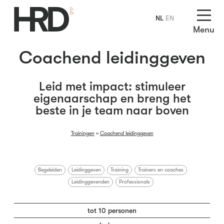
NL
EN
Menu
Coachend leidinggeven
Leid met impact: stimuleer
eigenaarschap en breng het
beste in je team naar boven
Trainingen
»
Coachend leidinggeven
Begeleiden
Leidinggeven
Training
Trainers en coaches
Leidinggevenden
Professionals
tot 10 personen