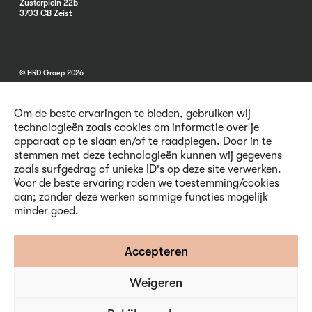
Zusterplein 22b
3703 CB Zeist
© HRD Groep 2026
Om de beste ervaringen te bieden, gebruiken wij
technologieën zoals cookies om informatie over je
apparaat op te slaan en/of te raadplegen. Door in te
stemmen met deze technologieën kunnen wij gegevens
Algemene informatie
zoals surfgedrag of unieke ID's op deze site verwerken.
Contact
Voor de beste ervaring raden we toestemming/cookies
Vacatures
aan; zonder deze werken sommige functies mogelijk
Voorwaarden
minder goed.
Privacy en Cookies
Volg ons
Accepteren
Weigeren
Inschrijven nieuwsbrief