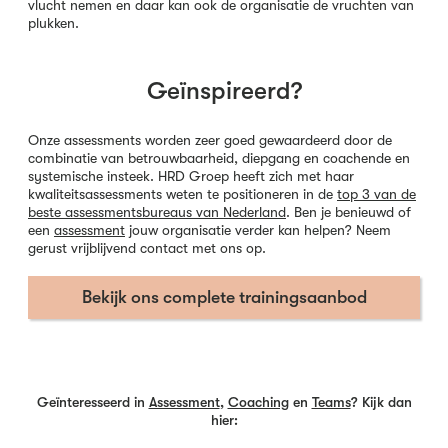
vlucht nemen en daar kan ook de organisatie de vruchten van
plukken.
Geïnspireerd?
Onze assessments worden zeer goed gewaardeerd door de
combinatie van betrouwbaarheid, diepgang en coachende en
systemische insteek. HRD Groep heeft zich met haar
kwaliteitsassessments weten te positioneren in de
top 3 van de
beste assessmentsbureaus van Nederland
. Ben je benieuwd of
een
assessment
jouw organisatie verder kan helpen? Neem
gerust vrijblijvend contact met ons op.
Bekijk ons complete trainingsaanbod
Geïnteresseerd in
Assessment
,
Coaching
en
Teams
? Kijk dan
hier: