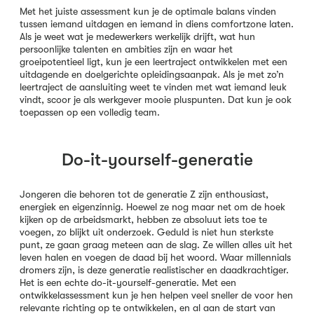
Met het juiste assessment kun je de optimale balans vinden
tussen iemand uitdagen en iemand in diens comfortzone laten.
Als je weet wat je medewerkers werkelijk drijft, wat hun
persoonlijke talenten en ambities zijn en waar het
groeipotentieel ligt, kun je een leertraject ontwikkelen met een
uitdagende en doelgerichte opleidingsaanpak. Als je met zo’n
leertraject de aansluiting weet te vinden met wat iemand leuk
vindt, scoor je als werkgever mooie pluspunten. Dat kun je ook
toepassen op een volledig team.
Do-it-yourself-generatie
Jongeren die behoren tot de generatie Z zijn enthousiast,
energiek en eigenzinnig. Hoewel ze nog maar net om de hoek
kijken op de arbeidsmarkt, hebben ze absoluut iets toe te
voegen, zo blijkt uit onderzoek. Geduld is niet hun sterkste
punt, ze gaan graag meteen aan de slag. Ze willen alles uit het
leven halen en voegen de daad bij het woord. Waar millennials
dromers zijn, is deze generatie realistischer en daadkrachtiger.
Het is een echte do-it-yourself-generatie. Met een
ontwikkelassessment kun je hen helpen veel sneller de voor hen
relevante richting op te ontwikkelen, en al aan de start van