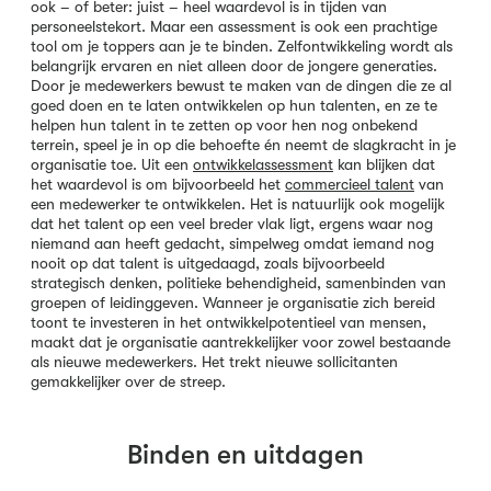
ook – of beter: juist – heel waardevol is in tijden van
personeelstekort. Maar een assessment is ook een prachtige
tool om je toppers aan je te binden. Zelfontwikkeling wordt als
belangrijk ervaren en niet alleen door de jongere generaties.
Door je medewerkers bewust te maken van de dingen die ze al
goed doen en te laten ontwikkelen op hun talenten, en ze te
helpen hun talent in te zetten op voor hen nog onbekend
terrein, speel je in op die behoefte én neemt de slagkracht in je
organisatie toe. Uit een
ontwikkelassessment
kan blijken dat
het waardevol is om bijvoorbeeld het
commercieel talent
van
een medewerker te ontwikkelen. Het is natuurlijk ook mogelijk
dat het talent op een veel breder vlak ligt, ergens waar nog
niemand aan heeft gedacht, simpelweg omdat iemand nog
nooit op dat talent is uitgedaagd, zoals bijvoorbeeld
strategisch denken, politieke behendigheid, samenbinden van
groepen of leidinggeven. Wanneer je organisatie zich bereid
toont te investeren in het ontwikkelpotentieel van mensen,
maakt dat je organisatie aantrekkelijker voor zowel bestaande
als nieuwe medewerkers. Het trekt nieuwe sollicitanten
gemakkelijker over de streep.
Binden en uitdagen