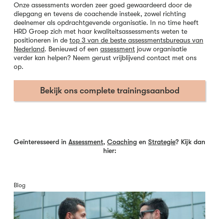
Onze assessments worden zeer goed gewaardeerd door de
diepgang en tevens de coachende insteek, zowel richting
deelnemer als opdrachtgevende organisatie. In no time heeft
HRD Groep zich met haar kwaliteitsassessments weten te
positioneren in de
top 3 van de beste assessmentsbureaus van
Nederland
. Benieuwd of een
assessment
jouw organisatie
verder kan helpen? Neem gerust vrijblijvend contact met ons
op.
Bekijk ons complete trainingsaanbod
Geïnteresseerd in
Assessment
,
Coaching
en
Strategie
? Kijk dan
hier:
Blog