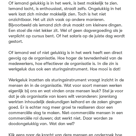
Of iemand gelukkig is in het werk, is best makkelijk te zien.
Iemand lacht, is enthousiast, straalt zelfs. Ongelukkig in het
werk laat zich minder makkelijk zien. Toch is het niet
onzichtbaar. Het uit zich vaak op andere manieren.
Bijvoorbeeld als iemand zich druk maakt om kleinere dingen.
Een stoel die niet lekker zit. Wel of geen dagvergoeding als je
verplicht op cursus bent. Of het salaris op de juiste dag wordt
gestort.
Of iemand wel of niet gelukkig is in het werk heeft een direct
gevolg op de organisatie. Hoe hoger de tevredenheid van de
medewerkers, hoe effectiever de organisatie is. In die zin is
werkgeluk dus ook een sturingsinstrument. Hoe mooi is dat!
Werkgeluk inzetten als sturingsinstrument vraagt inzicht in de
mensen én in de organisatie. Wat voor soort mensen werken
eigenlijk bij ons en wat vinden onze mensen leuk? Stel je voor
dat je als organisatie van koers wilt veranderen: jarenlang
werkten inhoudelijk deskundigen keihard en de zaken gingen
goed. Er is echter nog meer groei te realiseren door een
commerciële slag te maken. Niet-commerciële mensen in een
commerciële rol duwen; dat werkt niet. Daar worden ze
doodongelukkig van. Wat dan wel?
Kijk eens naar de kracht van deze mensen en onderzoek hoe