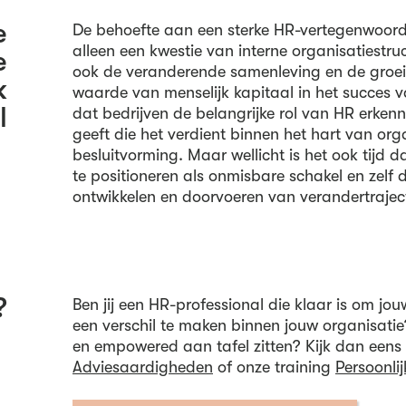
e
De behoefte aan een sterke HR-vertegenwoordig
alleen een kwestie van interne organisatiestruc
e
ook de veranderende samenleving en de groe
k
waarde van menselijk kapitaal in het succes van
l
dat bedrijven de belangrijke rol van HR erken
geeft die het verdient binnen het hart van org
besluitvorming. Maar wellicht is het ook tijd da
te positioneren als onmisbare schakel en zelf d
ontwikkelen en doorvoeren van verandertrajec
?
Ben jij een HR-professional die klaar is om jou
een verschil te maken binnen jouw organisatie?
en empowered aan tafel zitten? Kijk dan eens b
Adviesaardigheden
of onze training
Persoonli