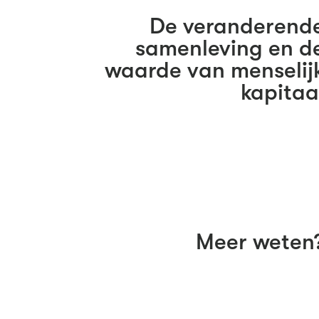
De veranderend
samenleving en d
waarde van menselij
kapitaa
Meer weten