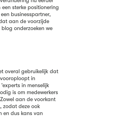
 verandering nu eerder
een sterke positionering
s een businesspartner,
dat aan de voorzijde
ze blog onderzoeken we
t overal gebruikelijk dat
 vooroploopt in
experts in menselijk
 nodig is om medewerkers
 Zowel aan de voorkant
e, zodat deze ook
n en dus kans van