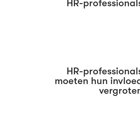
HR-professional
HR-professional
moeten hun invloe
vergrote