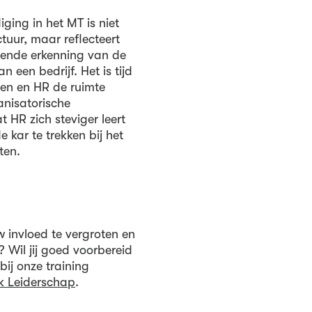
ing in het MT is niet
tuur, maar reflecteert
iende erkenning van de
 een bedrijf. Het is tijd
nen en HR de ruimte
anisatorische
t HR zich steviger leert
e kar te trekken bij het
ten.
w invloed te vergroten en
 Wil jij goed voorbereid
ij onze training
jk Leiderschap
.