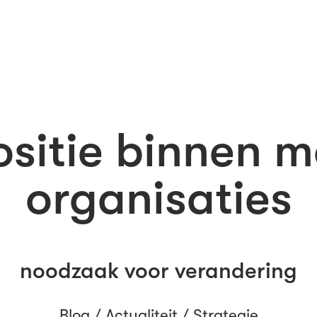
ositie binnen 
organisaties
noodzaak voor verandering
Blog /
Actualiteit
/
Strategie