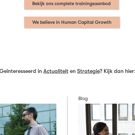
Bekijk ons complete trainingsaanbod
We believe in Human Capital Growth
Geïnteresseerd in
Actualiteit
en
Strategie
? Kijk dan hier
Blog