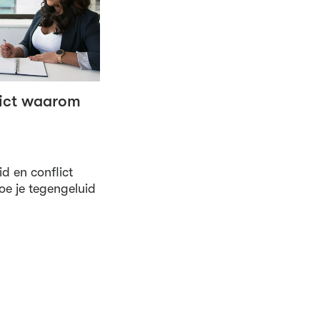
lict waarom
id en conflict
Hoe je tegengeluid