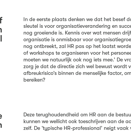
f
In de eerste plaats denken we dat het besef d
sleutel is voor organisatieverandering en succ
n
nog groeiende is. Kennis over wat mensen drij
l
organisatie is onmisbaar voor organisatiegroe
nog ontbreekt, zal HR pas op het laatst word
of workshops te organiseren voor het personeel
moeten we natuurlijk ook nog iets mee.’ De v
zorg je dat de directie zich wel bewust wordt
afbreukrisico’s binnen de menselijke factor, o
bereiken?
e
Deze terughoudendheid om HR aan de bestuurs
kunnen we wellicht ook toeschrijven aan de a
n
zelf. De ‘typische HR-professional’ neigt vaa