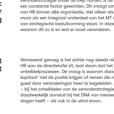
veranderstrategie onder de loep namen, is de
:
een constante factor geworden. Dit vraagt om 
r
van HR binnen elke organisatie, niet alleen al
g
maar als een integraal onderdeel van het MT 
van strategische besluitvorming staat. In de
waarom dit zo is en wat er moet veranderen.
t
Verrassend genoeg is het echter nog steeds nie
HR aan de directietafel zit, laat staan dat het
t
ontwikkelprocessen. De vraag is waarom deze ‘
kapitaal’ niet de positie krijgen of nemen die
goed door veranderingen heen te begeleiden.
– bij het ontwikkelen van de veranderstrategi
daadwerkelijk aansluit bij het DNA van mense
slagen heeft – als ook in de uitrol ervan.