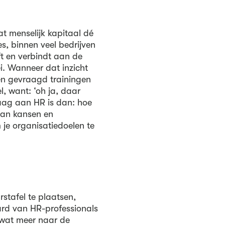
at menselijk kapitaal dé
es, binnen veel bedrijven
ft en verbindt aan de
i. Wanneer dat inzicht
en gevraagd trainingen
, want: ‘oh ja, daar
raag aan HR is dan: hoe
 van kansen en
m je organisatiedoelen te
tafel te plaatsen,
ard van HR-professionals
k wat meer naar de