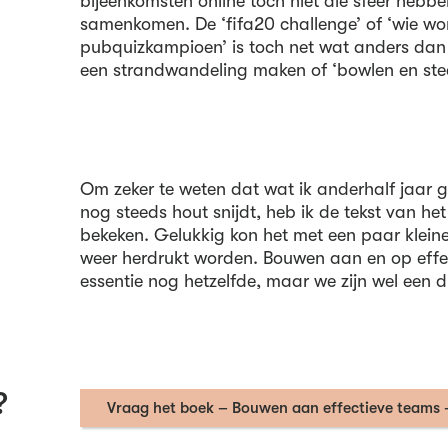
bijeenkomsten online toch niet die sfeer hebbe
samenkomen. De ‘fifa20 challenge’ of ‘wie wo
pubquizkampioen’ is toch net wat anders da
een strandwandeling maken of ‘bowlen en steen
Om zeker te weten dat wat ik anderhalf jaar 
nog steeds hout snijdt, heb ik de tekst van h
bekeken. Gelukkig kon het met een paar kle
weer herdrukt worden. Bouwen aan en op effec
essentie nog hetzelfde, maar we zijn wel een di
?
Vraag het boek – Bouwen aan effectieve teams 