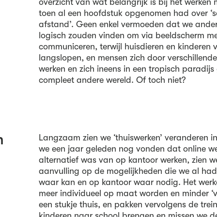
overzicht van wat belangrijk is bij het werken
toen al een hoofdstuk opgenomen had over 
afstand’. Geen enkel vermoeden dat we anderh
logisch zouden vinden om via beeldscherm met
communiceren, terwijl huisdieren en kinderen
langslopen, en mensen zich door verschillend
werken en zich ineens in een tropisch paradij
compleet andere wereld. Of toch niet?
n
Langzaam zien we ‘thuiswerken’ veranderen i
we een jaar geleden nog vonden dat online we
alternatief was van op kantoor werken, zien w
aanvulling op de mogelijkheden die we al ha
waar kan en op kantoor waar nodig. Het werk
meer individueel op maat worden en minder ‘v
een stukje thuis, en pakken vervolgens de tre
kinderen naar school brengen en missen we de