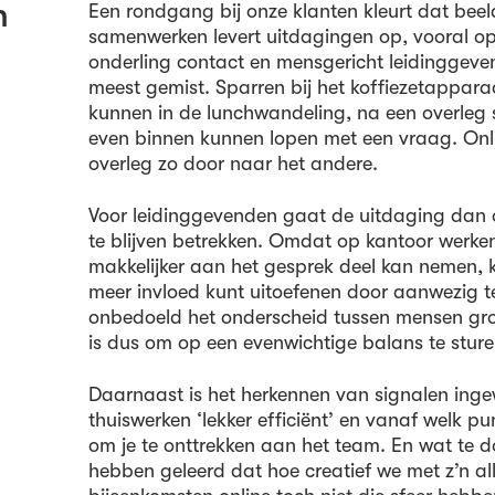
n
Een rondgang bij onze klanten kleurt dat beel
samenwerken levert uitdagingen op, vooral o
onderling contact en mensgericht leidinggeve
meest gemist. Sparren bij het koffiezetapparaa
kunnen in de lunchwandeling, na een overleg
even binnen kunnen lopen met een vraag. Onli
overleg zo door naar het andere.
Voor leidinggevenden gaat de uitdaging da
te blijven betrekken. Omdat op kantoor werken
makkelijker aan het gesprek deel kan nemen, 
meer invloed kunt uitoefenen door aanwezig te
onbedoeld het onderscheid tussen mensen gro
is dus om op een evenwichtige balans te sture
Daarnaast is het herkennen van signalen inge
thuiswerken ‘lekker efficiënt’ en vanaf welk p
om je te onttrekken aan het team. En wat te 
hebben geleerd dat hoe creatief we met z’n all