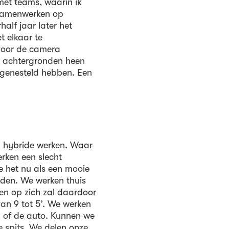
 met teams, waarin ik
‘samenwerken op
alf jaar later het
 elkaar te
 voor de camera
e achtergronden heen
s genesteld hebben. Een
n hybride werken. Waar
rken een slecht
e het nu als een mooie
dden. We werken thuis
en op zich zal daardoor
an 9 tot 5’. We werken
in of de auto. Kunnen we
 spits. We delen onze