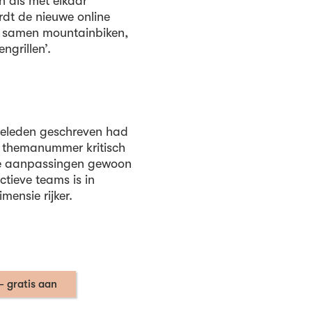
n als met elkaar
rdt de nieuwe online
n samen mountainbiken,
grillen’.
geleden geschreven had
et themanummer kritisch
ine aanpassingen gewoon
tieve teams is in
mensie rijker.
– gratis aan