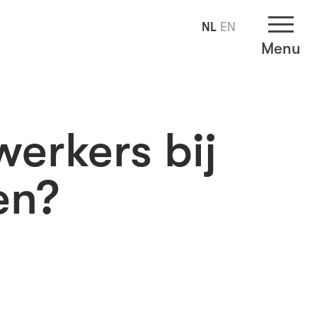
NL
EN
Menu
erkers bij
en?