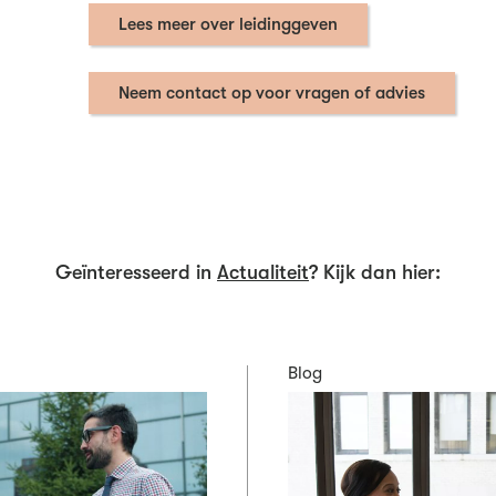
Lees meer over leidinggeven
Neem contact op voor vragen of advies
Geïnteresseerd in
Actualiteit
? Kijk dan hier:
Blog