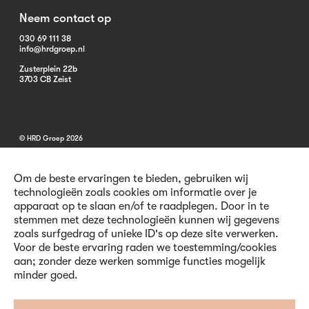
Neem contact op
030 69 111 38
info@hrdgroep.nl
Zusterplein 22b
3703 CB Zeist
© HRD Groep 2026
Om de beste ervaringen te bieden, gebruiken wij
technologieën zoals cookies om informatie over je
apparaat op te slaan en/of te raadplegen. Door in te
stemmen met deze technologieën kunnen wij gegevens
Algemene informatie
zoals surfgedrag of unieke ID's op deze site verwerken.
Contact
Voor de beste ervaring raden we toestemming/cookies
Vacatures
aan; zonder deze werken sommige functies mogelijk
Voorwaarden
minder goed.
Privacy en Cookies
Volg ons