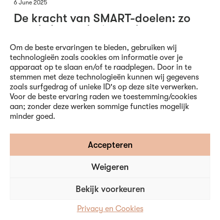
6 June 2025
De kracht van SMART-doelen: zo
bereik je wat je écht wilt
Om de beste ervaringen te bieden, gebruiken wij
Vage doelstellingen leiden tot misverstanden en
technologieën zoals cookies om informatie over je
frustratie. Ontdek hoe SMART-doelen ervoor
apparaat op te slaan en/of te raadplegen. Door in te
zorgen dat iedereen op één lijn zit en weet wat er
stemmen met deze technologieën kunnen wij gegevens
moet gebeuren.
zoals surfgedrag of unieke ID's op deze site verwerken.
Voor de beste ervaring raden we toestemming/cookies
Onderwerpen:
Coaching
,
Samenwerken
aan; zonder deze werken sommige functies mogelijk
minder goed.
Accepteren
Weigeren
Bekijk voorkeuren
Privacy en Cookies