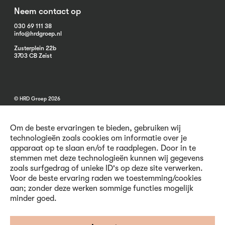
Neem contact op
030 69 111 38
info@hrdgroep.nl
Zusterplein 22b
3703 CB Zeist
© HRD Groep 2026
Om de beste ervaringen te bieden, gebruiken wij
technologieën zoals cookies om informatie over je
apparaat op te slaan en/of te raadplegen. Door in te
stemmen met deze technologieën kunnen wij gegevens
Algemene informatie
zoals surfgedrag of unieke ID's op deze site verwerken.
Contact
Voor de beste ervaring raden we toestemming/cookies
Vacatures
aan; zonder deze werken sommige functies mogelijk
Voorwaarden
minder goed.
Privacy en Cookies
Volg ons