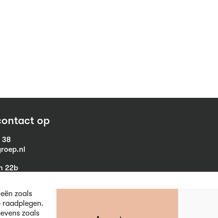
ontact op
1 38
roep.nl
in 22b
eist
ieën zoals
e raadplegen.
evens zoals