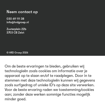
Neem contact op
030 69 111 38
info@hrdgroep.nl
Zusterplein 22b
3703 CB Zeist
© HRD Groep 2026
Om de beste ervaringen te bieden, gebruiken wij
technologieën zoals cookies om informatie over je
apparaat op te slaan en/of te raadplegen. Door in te
stemmen met deze technologieën kunnen wij gegevens
Algemene informatie
zoals surfgedrag of unieke ID's op deze site verwerken.
Contact
Voor de beste ervaring raden we toestemming/cookies
Vacatures
aan; zonder deze werken sommige functies mogelijk
Voorwaarden
minder goed.
Privacy en Cookies