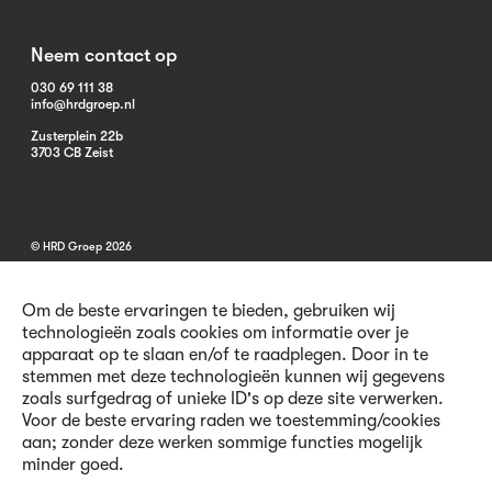
Neem contact op
030 69 111 38
info@hrdgroep.nl
Zusterplein 22b
3703 CB Zeist
© HRD Groep 2026
Om de beste ervaringen te bieden, gebruiken wij
technologieën zoals cookies om informatie over je
apparaat op te slaan en/of te raadplegen. Door in te
stemmen met deze technologieën kunnen wij gegevens
Algemene informatie
zoals surfgedrag of unieke ID's op deze site verwerken.
Contact
Voor de beste ervaring raden we toestemming/cookies
Vacatures
aan; zonder deze werken sommige functies mogelijk
Voorwaarden
minder goed.
Privacy en Cookies