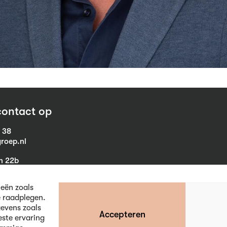
ontact op
1 38
roep.nl
in 22b
eist
ieën zoals
e raadplegen.
evens zoals
Accepteren
este ervaring