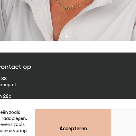
ontact op
1 38
roep.nl
in 22b
eist
ieën zoals
e raadplegen.
evens zoals
Accepteren
este ervaring