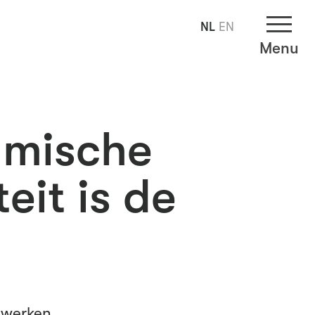
NL
EN
Menu
amische
eit is de
werken