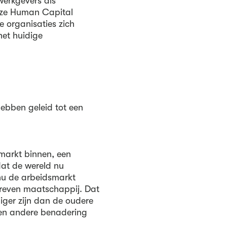
werkgevers als
onze Human Capital
e organisaties zich
het huidige
ebben geleid tot een
markt binnen, een
dat de wereld nu
nu de arbeidsmarkt
dreven maatschappij. Dat
ger zijn dan de oudere
en andere benadering