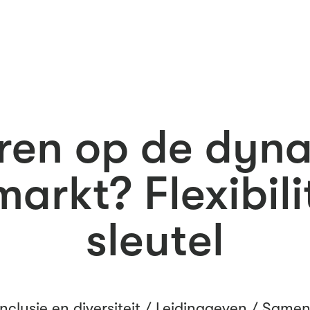
ren op de dyn
arkt? Flexibilit
sleutel
Inclusie en diversiteit
/
Leidinggeven
/
Samen