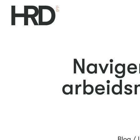
Navige
arbeidsm
Blog /