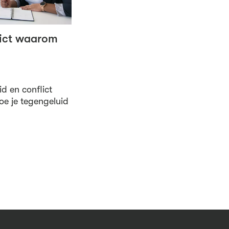
lict waarom
id en conflict
Hoe je tegengeluid