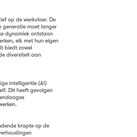
tief op de werkvloer. De
e generatie moet langer
ieke dynamiek ontstaan
rken, elk met hun eigen
t biedt zowel
e diversiteit aan
e intelligentie (AI)
lf. Dit heeft gevolgen
edendaagse
werken.
oudende krapte op de
 verhoudingen