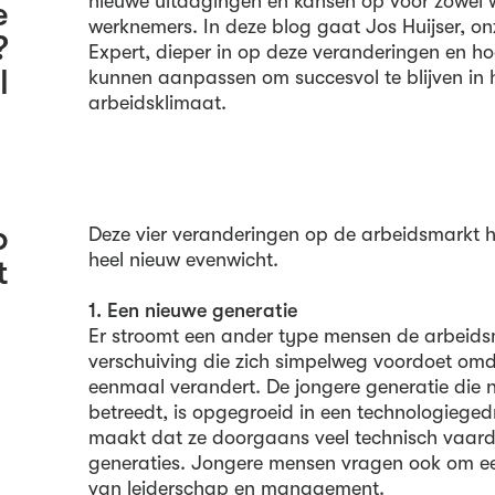
nieuwe uitdagingen en kansen op voor zowel 
e
werknemers. In deze blog gaat Jos Huijser, 
?
Expert, dieper in op deze veranderingen en ho
l
kunnen aanpassen om succesvol te blijven in 
arbeidsklimaat.
p
Deze vier veranderingen op de arbeidsmarkt h
heel nieuw evenwicht.
t
1. Een nieuwe generatie
Er stroomt een ander type mensen de arbeids
verschuiving die zich simpelweg voordoet om
eenmaal verandert. De jongere generatie die 
betreedt, is opgegroeid in een technologiege
maakt dat ze doorgaans veel technisch vaardi
generaties. Jongere mensen vragen ook om e
van leiderschap en management.