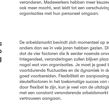
veranderen. Medewerkers hebben meer keuzev
ook meer macht, wat leidt tot een verschuivi
organisaties met hun personeel omgaan.
s
De arbeidsmarkt bevindt zich momenteel op ee
anders dan we in vele jaren hebben gezien. Dit
p
dat de vier factoren die ik eerder noemde onver
g
Integendeel, veranderingen zullen blijven plaa
nogal wat van organisaties. Je moet je goed b
voortdurende fluctuaties en de dynamiek in d
goed voorbereiden. Flexibiliteit en aanpassin
sleutelfactoren in het toekomstige succes van 
door flexibel te zijn, kun je veel van de uitd
met een constant veranderende arbeidsmark
vertrouwen aangaan.