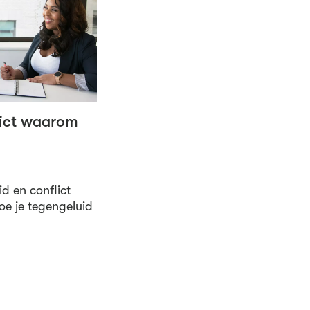
lict waarom
id en conflict
Hoe je tegengeluid