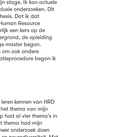
jn stage. Ik kon actuele
clusie onderzoeken. Dit
hesis. Dat ik dat
r Human Resource
ijk een kers op de
tergrond, de opleiding
ige master begon.
s om ook andere
tatieprocedure begon ik
t leren kennen van HRD
p het thema van mijn
 had al vier thema’s in
Dit thema had mijn
meer onderzoek doen