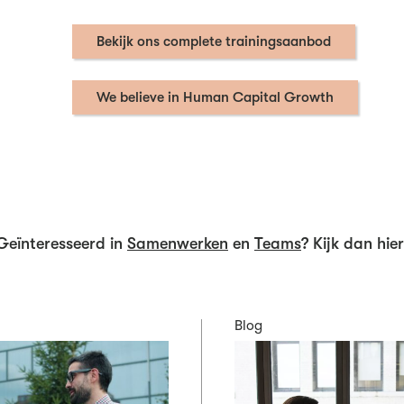
Bekijk ons complete trainingsaanbod
We believe in Human Capital Growth
Geïnteresseerd in
Samenwerken
en
Teams
? Kijk dan hier
Blog