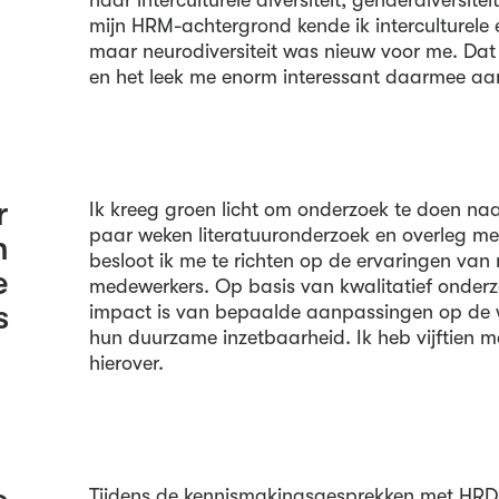
naar interculturele diversiteit, genderdiversitei
mijn HRM-achtergrond kende ik interculturele e
maar neurodiversiteit was nieuw voor me. Da
en het leek me enorm interessant daarmee aa
r
Ik kreeg groen licht om onderzoek te doen na
paar weken literatuuronderzoek en overleg me
n
besloot ik me te richten op de ervaringen van
e
medewerkers. Op basis van kwalitatief onderz
s
impact is van bepaalde aanpassingen op de w
hun duurzame inzetbaarheid. Ik heb vijftien 
hierover.
Tijdens de kennismakingsgesprekken met HRD-c