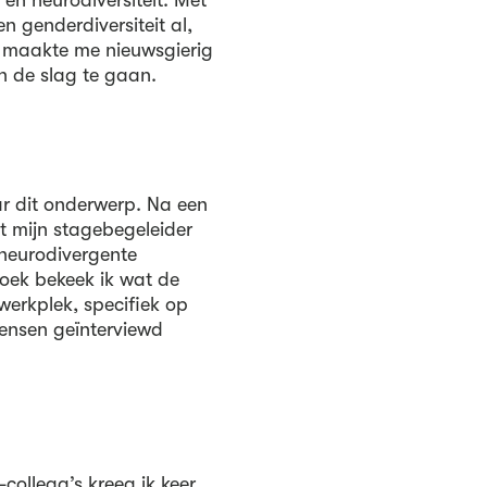
t en neurodiversiteit. Met
n genderdiversiteit al,
t maakte me nieuwsgierig
n de slag te gaan.
ar dit onderwerp. Na een
t mijn stagebegeleider
 neurodivergente
oek bekeek ik wat de
erkplek, specifiek op
mensen geïnterviewd
ollega’s kreeg ik keer