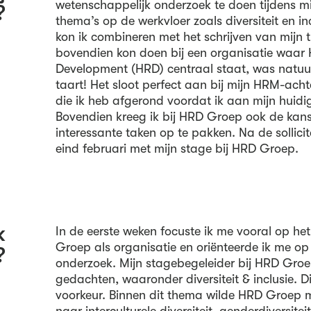
wetenschappelijk onderzoek te doen tijdens mi
?
thema’s op de werkvloer zoals diversiteit en in
kon ik combineren met het schrijven van mijn t
bovendien kon doen bij een organisatie waa
Development (HRD) centraal staat, was natuurl
taart! Het sloot perfect aan bij mijn HRM-ach
die ik heb afgerond voordat ik aan mijn huid
Bovendien kreeg ik bij HRD Groep ook de kan
interessante taken op te pakken. Na de sollici
eind februari met mijn stage bij HRD Groep.
k
In de eerste weken focuste ik me vooral op he
Groep als organisatie en oriënteerde ik me o
?
onderzoek. Mijn stagebegeleider bij HRD Groep
gedachten, waaronder diversiteit & inclusie. 
voorkeur. Binnen dit thema wilde HRD Groep 