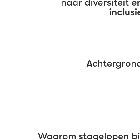
naar diversiteit e
inclusi
Achtergron
Waarom stagelopen bi