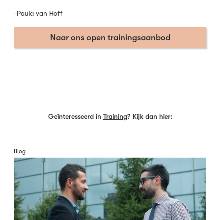
-Paula van Hoff
Naar ons open trainingsaanbod
Geïnteresseerd in
Training
? Kijk dan hier:
Blog