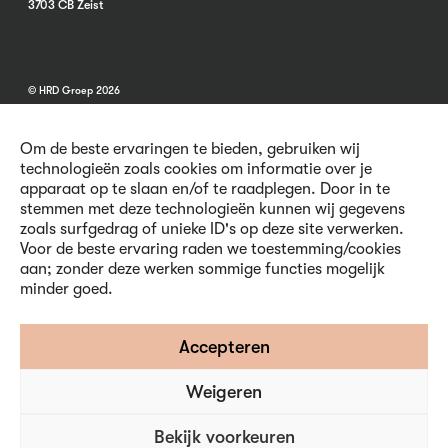
3703 CB Zeist
© HRD Groep 2026
Om de beste ervaringen te bieden, gebruiken wij
technologieën zoals cookies om informatie over je
apparaat op te slaan en/of te raadplegen. Door in te
stemmen met deze technologieën kunnen wij gegevens
Algemene informatie
zoals surfgedrag of unieke ID's op deze site verwerken.
Contact
Voor de beste ervaring raden we toestemming/cookies
Vacatures
aan; zonder deze werken sommige functies mogelijk
Voorwaarden
minder goed.
Privacy en Cookies
Volg ons
Accepteren
Weigeren
Inschrijven nieuwsbrief
Bekijk voorkeuren