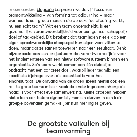
In een eerdere
blogserie
bespraken we de vijf fases van
teamontwikkeling – van forming tot adjourning – maar
wanneer is een groep mensen die op dezelfde afdeling werkt,
nu een echt team? Wat een team onderscheidt, is een
gezamenlijke verantwoordelijkheid voor een gemeenschappelijk
doel of taakgebied. Dit betekent dat teamleden niet elk op een
eigen spreekwoordelijke stoeptegel hun eigen werk zitten te
doen, maar dat ze samen toewerken naar een resultaat. Denk
bijvoorbeeld aan een projectteam dat verantwoordelijk is voor
het implementeren van een nieuw softwaresysteem binnen een
organisatie. Zo’n team werkt samen aan één duidelijke
opdracht met een concreet doel, waarbij ieder teamlid een
specifieke bijdrage levert die essentieel is voor het
eindresultaat. De omvang van de groep speelt hierbij ook een
rol: te grote teams missen vaak de onderlinge samenhang die
nodig is voor effectieve samenwerking. Kleine groepen hebben
niet alleen een betere dynamiek, mensen durven in een klein
groepje bovendien gemakkelijker hun mening te geven.
De grootste valkuilen bij
teamvorming